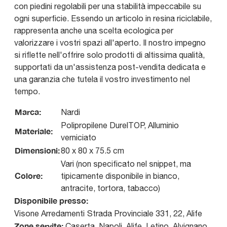
con piedini regolabili per una stabilità impeccabile su
ogni superficie. Essendo un articolo in resina riciclabile,
rappresenta anche una scelta ecologica per
valorizzare i vostri spazi all'aperto. Il nostro impegno
si riflette nell'offrire solo prodotti di altissima qualità,
supportati da un'assistenza post-vendita dedicata e
una garanzia che tutela il vostro investimento nel
tempo.
Marca:
Nardi
Polipropilene DurelTOP, Alluminio
Materiale:
verniciato
Dimensioni:
80 x 80 x 75.5 cm
Vari (non specificato nel snippet, ma
Colore:
tipicamente disponibile in bianco,
antracite, tortora, tabacco)
Disponibile presso:
Visone Arredamenti
Strada Provinciale 331, 22
,
Alife
Zone servite:
Caserta, Napoli, Alife, Letino, Alvignano,