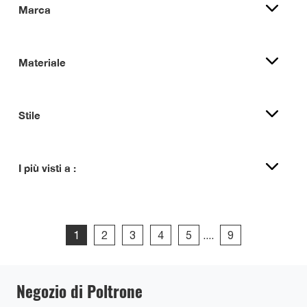
Marca
Materiale
Stile
I più visti a :
1
2
3
4
5
....
9
Negozio di Poltrone