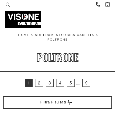
HOME
>
ARREDAMENTO CASA CASERTA
>
POLTRONE
POLTRONE
1
2
3
4
5
....
9
Filtra Risultati