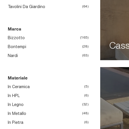
Tavolini Da Giardino
64
Marca
Bizzotto
165
Cass
Bontempi
28
Nardi
63
Materiale
In Ceramica
5
In HPL
6
In Legno
32
In Metallo
48
In Pietra
6