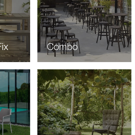
ix
Combo