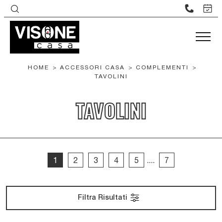
HOME
>
ACCESSORI CASA
>
COMPLEMENTI
>
TAVOLINI
TAVOLINI
1
2
3
4
5
....
7
Filtra Risultati