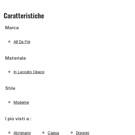
Caratteristiche
Marca
Alf Da Frè
Materiale
In Laccato Opaco
Stile
Moderne
I più visti a :
Alvignano
Capua
Dragoni