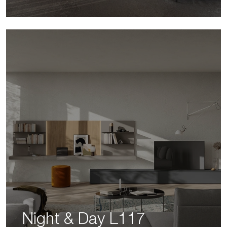
Night & Day L117