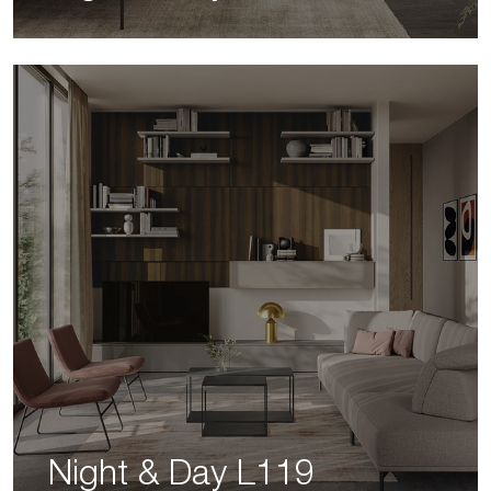
Night & Day L119