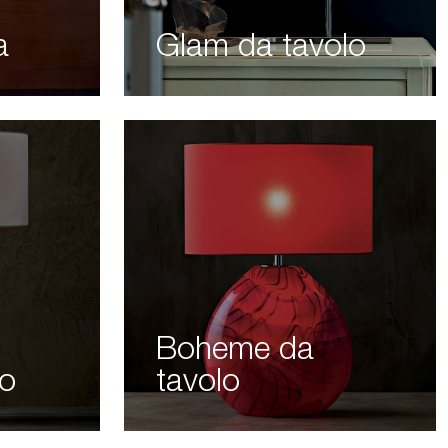
a
Glam da tavolo
Boheme da
lo
tavolo