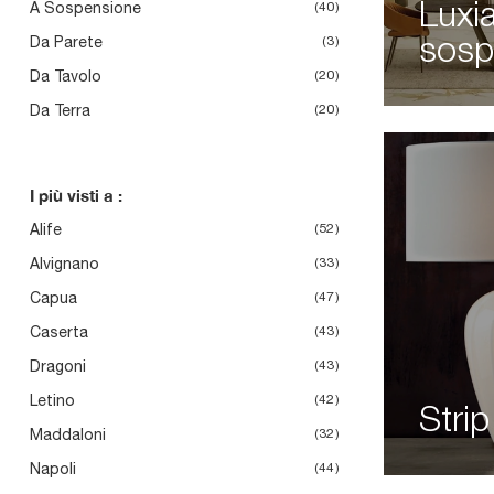
A Sospensione
40
Luxi
Da Parete
3
sosp
Da Tavolo
20
Da Terra
20
I più visti a :
Alife
52
Alvignano
33
Capua
47
Caserta
43
Dragoni
43
Letino
42
Strip
Maddaloni
32
Napoli
44