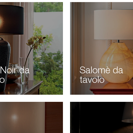
 Noir da
Salomè da
lo
tavolo