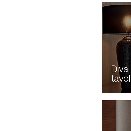
Diva
tavo