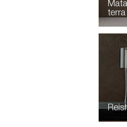
Mata
terra
Reis