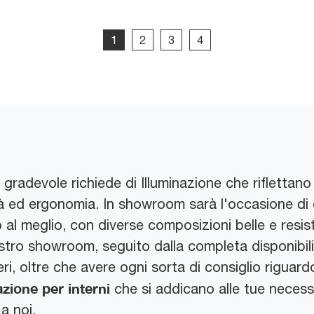
1
2
3
4
radevole richiede di Illuminazione che riflettano l
ità ed ergonomia. In showroom sarà l'occasione di 
o al meglio, con diverse composizioni belle e resist
ostro showroom, seguito dalla completa disponibilit
ri, oltre che avere ogni sorta di consiglio riguar
azione
per interni
che si addicano alle tue necessit
 a noi.