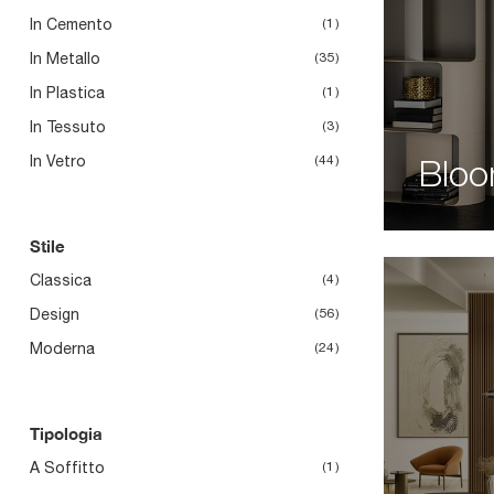
In Cemento
1
In Metallo
35
In Plastica
1
In Tessuto
3
In Vetro
44
Bloo
Stile
Classica
4
Design
56
Moderna
24
Tipologia
A Soffitto
1