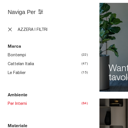
Naviga Per
AZZERA I FILTRI
Marca
Bontempi
22
Cattelan Italia
47
Want
Le Fablier
15
tavo
Ambiente
Per Interni
84
Materiale