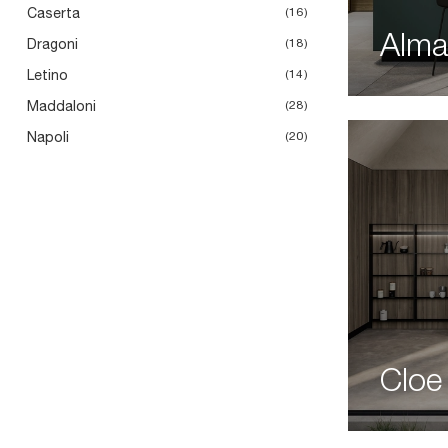
Caserta
16
Alma
Dragoni
18
Letino
14
Maddaloni
28
Napoli
20
Cloe