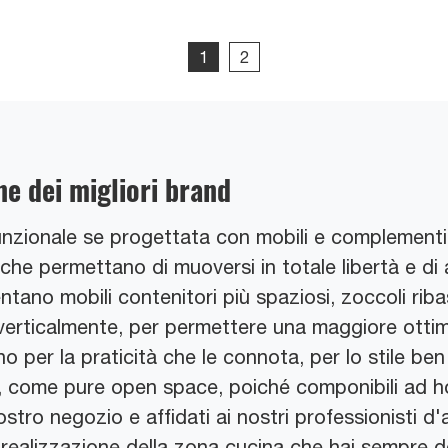
1
2
e dei migliori brand
funzionale se progettata con mobili e complement
i, che permettano di muoversi in totale libertà e d
tano mobili contenitori più spaziosi, zoccoli riba
 verticalmente, per permettere una maggiore ottim
no per la praticità che le connota, per lo stile b
li, come pure open space, poiché componibili ad 
 nostro negozio e affidati ai nostri professionisti 
 realizzazione della zona cucina che hai sempre 