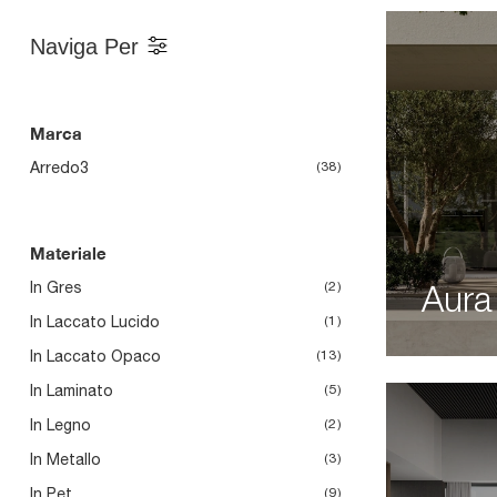
Naviga Per
Marca
Arredo3
38
Materiale
In Gres
2
Aura
In Laccato Lucido
1
In Laccato Opaco
13
In Laminato
5
In Legno
2
In Metallo
3
In Pet
9