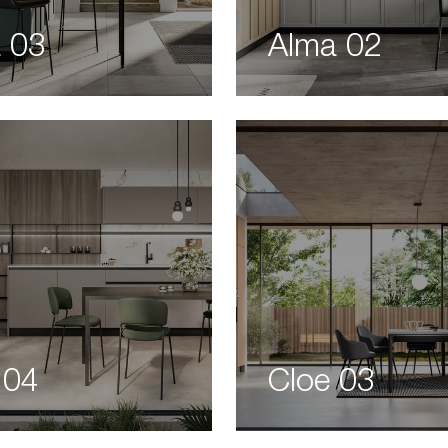
 03
Alma 02
 04
Cloe 03