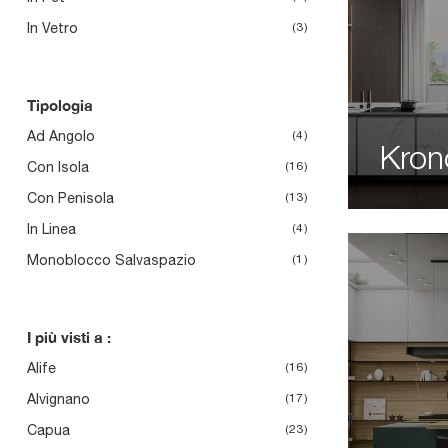
In Vetro
3
Tipologia
Ad Angolo
4
Kron
Con Isola
16
Con Penisola
13
In Linea
4
Monoblocco Salvaspazio
1
I più visti a :
Alife
16
Alvignano
17
Capua
23