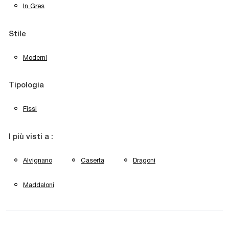
In Gres
Stile
Moderni
Tipologia
Fissi
I più visti a :
Alvignano
Caserta
Dragoni
Maddaloni