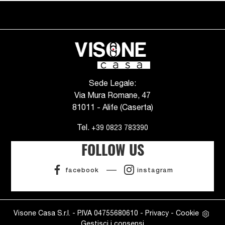
Sede Legale:
Via Mura Romane, 47
81011 - Alife (Caserta)
Tel.
+39 0823 783390
FOLLOW US
facebook
instagram
Visone Casa S.r.l. - P.IVA 04755680610 -
Privacy
-
Cookie
Gestisci i consensi