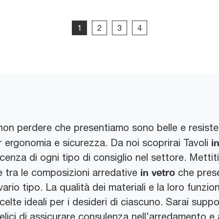
1
2
3
4
non perdere che presentiamo sono belle e resiste
i
r ergonomia e sicurezza. Da noi scoprirai Tavoli
scenza di ogni tipo di consiglio nel settore. Mett
in vetro
ve tra le composizioni arredative
che prese
ario tipo. La qualità dei materiali e la loro funzi
celte ideali per i desideri di ciascuno. Sarai suppo
lici di assicurare consulenza nell'arredamento e