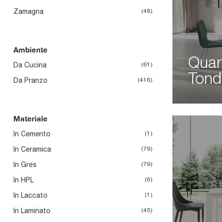
Zamagna
48
Ambiente
Quar
Da Cucina
61
Tond
Da Pranzo
416
Materiale
In Cemento
1
In Ceramica
79
In Gres
79
In HPL
6
In Laccato
1
In Laminato
45