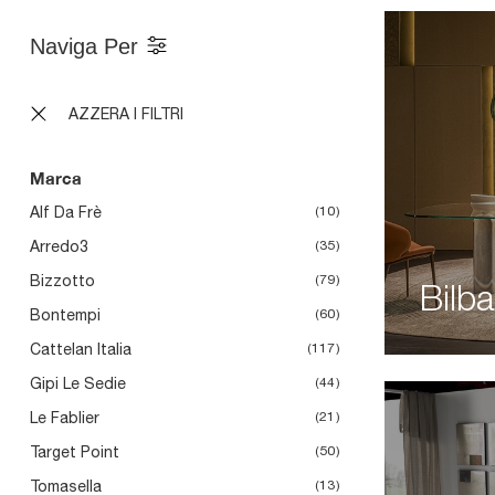
Naviga Per
AZZERA I FILTRI
Marca
Alf Da Frè
10
Arredo3
35
Bizzotto
79
Bilb
Bontempi
60
Cattelan Italia
117
Gipi Le Sedie
44
Le Fablier
21
Target Point
50
Tomasella
13