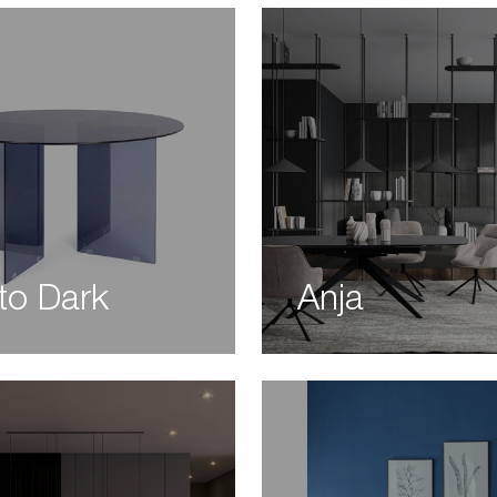
 to Dark
Anja