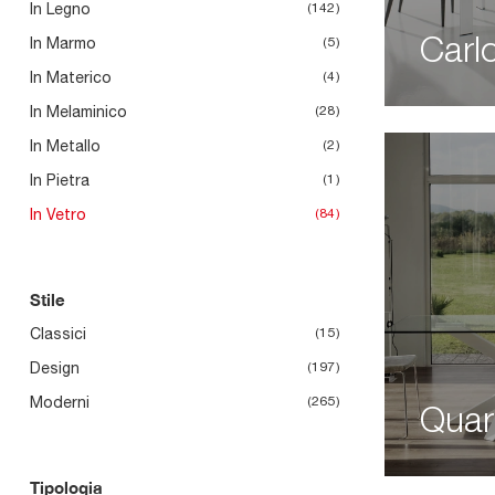
In Legno
142
In Marmo
5
Carl
In Materico
4
In Melaminico
28
In Metallo
2
In Pietra
1
In Vetro
84
Stile
Classici
15
Design
197
Moderni
265
Quar
Tipologia