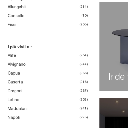
Allungabili
214
Consolle
10
Fissi
253
I più visti a :
Alife
254
Alvignano
244
Capua
236
Iride
Caserta
216
Dragoni
237
Letino
252
Maddaloni
241
Napoli
228