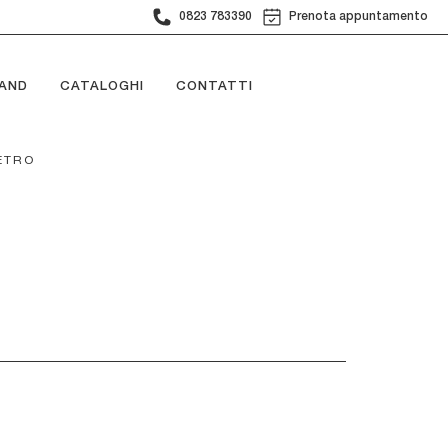
0823 783390
Prenota appuntamento
AND
CATALOGHI
CONTATTI
VETRO