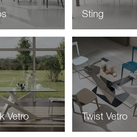
os
Sting
k Vetro
Twist Vetro