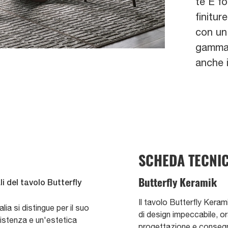
te È fo
finitur
con un'
gamma d
anche i
SCHEDA TECNI
Butterfly Keramik
li del tavolo Butterfly
Il tavolo Butterfly Keram
lia si distingue per il suo
di design impeccabile, or
sistenza e un'estetica
progettazione e consegna