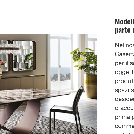
Modell
parte d
Nel no
Caserta
per il 
oggetti
produtt
spazi s
desider
o acqui
prima p
commer