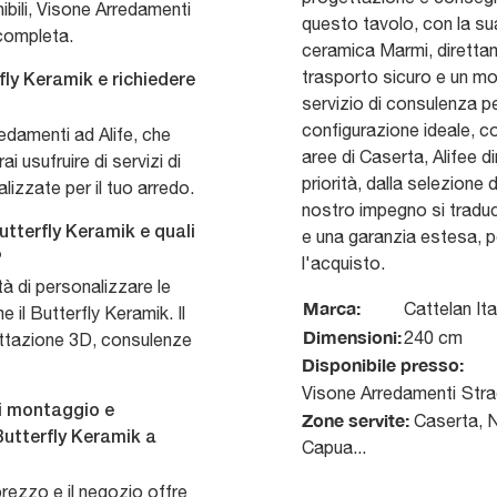
nibili, Visone Arredamenti
questo tavolo, con la sua
completa.
ceramica Marmi, diretta
trasporto sicuro e un m
fly Keramik e richiedere
servizio di consulenza pe
configurazione ideale, c
edamenti ad Alife, che
aree di Caserta, Alifee di
i usufruire di servizi di
priorità, dalla selezione d
izzate per il tuo arredo.
nostro impegno si tradu
utterfly Keramik e quali
e una garanzia estesa, pe
?
l'acquisto.
tà di personalizzare le
Marca:
Cattelan Ita
e il Butterfly Keramik. Il
Dimensioni:
240 cm
ettazione 3D, consulenze
Disponibile presso:
Visone Arredamenti
Stra
di montaggio e
Zone servite:
Caserta, Na
Butterfly Keramik a
Capua...
rezzo e il negozio offre