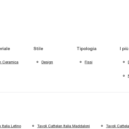
riale
Stile
Tipologia
I più
In Ceramica
Design
Fissi
 Italia Letino
Tavoli Cattelan Italia Maddaloni
Tavoli Cattela