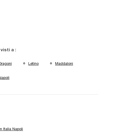
 visti a :
Dragoni
Letino
Maddaloni
Napoli
n Italia Napoli