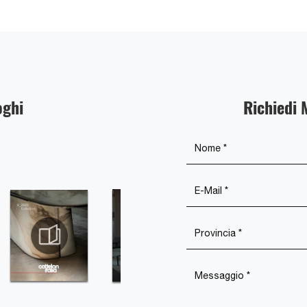
oghi
Richiedi 