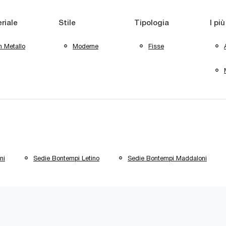
riale
Stile
Tipologia
I più
n Metallo
Moderne
Fisse
ni
Sedie Bontempi Letino
Sedie Bontempi Maddaloni