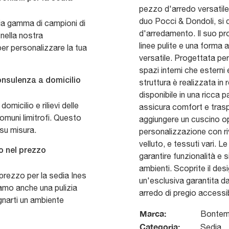
pezzo d'arredo versatile
duo Pocci & Dondoli, si 
pia gamma di campioni di
d'arredamento. Il suo pr
 nella nostra
linee pulite e una forma 
er personalizzare la tua
versatile. Progettata per 
spazi interni che esterni e
onsulenza a domicilio
struttura è realizzata in 
disponibile in una ricca pa
omicilio e rilievi delle
assicura comfort e traspir
comuni limitrofi. Questo
aggiungere un cuscino o
su misura.
personalizzazione con ri
velluto, e tessuti vari. 
so nel prezzo
garantire funzionalità e 
ambienti. Scoprite il de
l prezzo per la sedia Ines
un'esclusiva garantita d
tuiamo anche una pulizia
arredo di pregio accessibi
gnarti un ambiente
Marca:
Bontem
Categoria:
Sedia