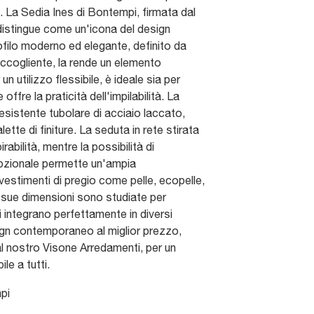
. La Sedia Ines di Bontempi, firmata dal
distingue come un'icona del design
ofilo moderno ed elegante, definito da
accogliente, la rende un elemento
un utilizzo flessibile, è ideale sia per
 offre la praticità dell'impilabilità. La
resistente tubolare di acciaio laccato,
lette di finiture. La seduta in rete stirata
abilità, mentre la possibilità di
pzionale permette un'ampia
vestimenti di pregio come pelle, ecopelle,
Le sue dimensioni sono studiate per
si integrano perfettamente in diversi
sign contemporaneo al miglior prezzo,
al nostro Visone Arredamenti, per un
le a tutti.
pi