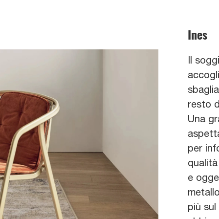
Ines
Il sog
accogli
sbagli
resto d
Una gra
aspett
per inf
qualità
e ogget
metallo
più sul