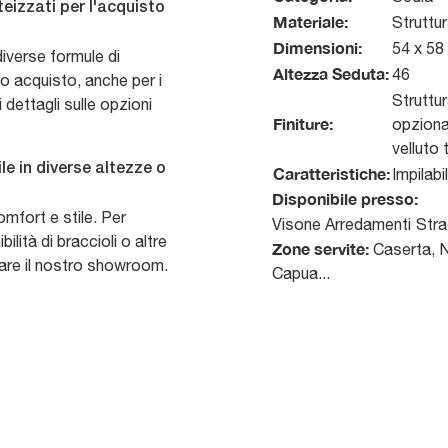
teizzati per l'acquisto
Materiale:
Struttur
Dimensioni:
54 x 58
iverse formule di
Altezza Seduta:
46
uo acquisto, anche per i
Struttur
 dettagli sulle opzioni
Finiture:
opzional
velluto 
le in diverse altezze o
Caratteristiche:
Impilabi
Disponibile presso:
omfort e stile. Per
Visone Arredamenti
Stra
ilità di braccioli o altre
Zone servite:
Caserta, Na
tare il nostro showroom.
Capua...