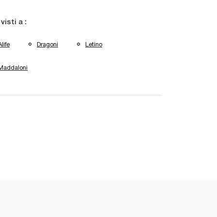
 visti a :
Alife
Dragoni
Letino
Maddaloni