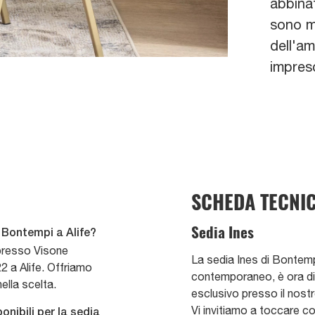
abbinat
sono mo
dell'a
impresc
SCHEDA TECNI
Sedia Ines
 Bontempi a Alife?
 presso Visone
La sedia Ines di Bontemp
2 a Alife. Offriamo
contemporaneo, è ora dis
ella scelta.
esclusivo presso il nost
Vi invitiamo a toccare co
ponibili per la sedia