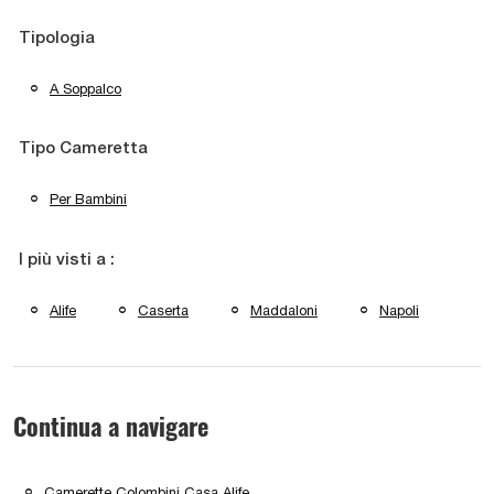
Tipologia
A Soppalco
Tipo Cameretta
Per Bambini
I più visti a :
Alife
Caserta
Maddaloni
Napoli
Continua a navigare
Camerette Colombini Casa Alife