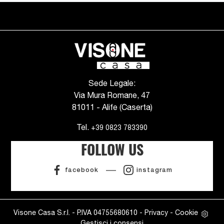
Sede Legale:
Via Mura Romane, 47
81011 - Alife (Caserta)
Tel.
+39 0823 783390
FOLLOW US
facebook
instagram
Visone Casa S.r.l. - P.IVA 04755680610 -
Privacy
-
Cookie
Gestisci i consensi