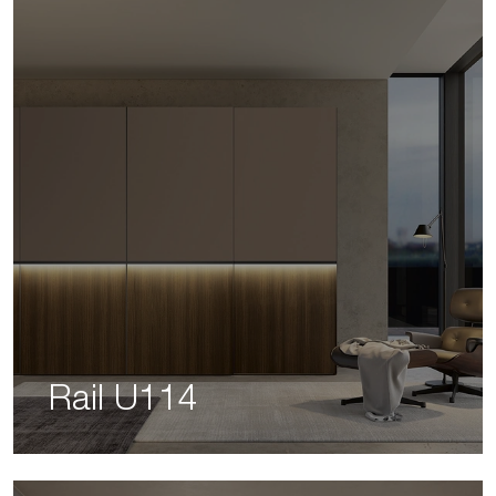
Rail U114