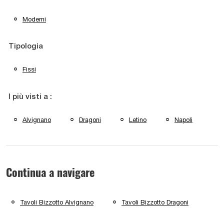
Moderni
Tipologia
Fissi
I più visti a :
Alvignano
Dragoni
Letino
Napoli
Continua a navigare
Tavoli Bizzotto Alvignano
Tavoli Bizzotto Dragoni