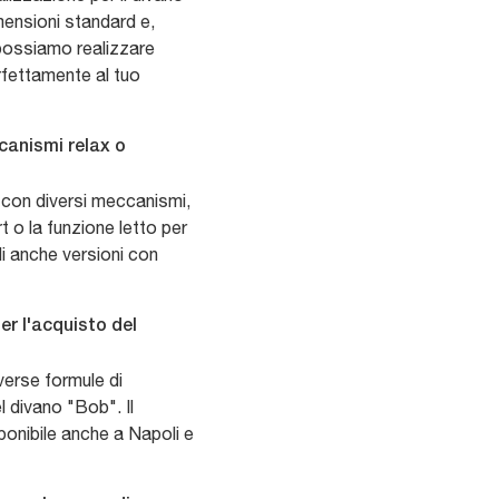
mensioni standard e,
, possiamo realizzare
rfettamente al tuo
canismi relax o
 con diversi meccanismi,
rt o la funzione letto per
li anche versioni con
er l'acquisto del
erse formule di
 divano "Bob". Il
ponibile anche a Napoli e