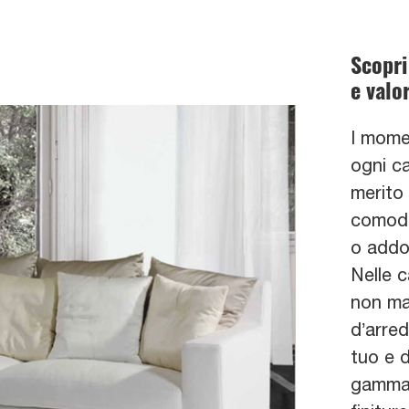
Scopri
e valor
I momen
ogni ca
merito 
comodi
o addos
Nelle c
non man
d’arred
tuo e d
gamma d