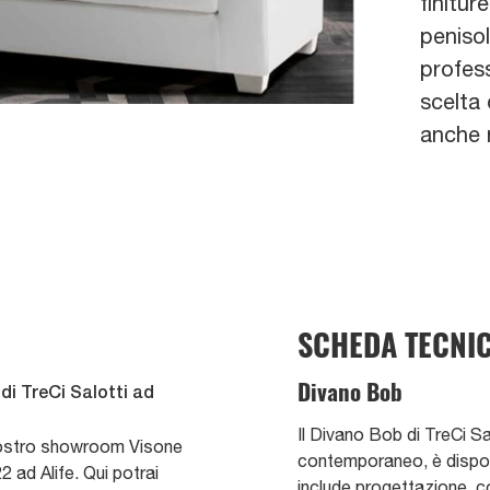
finitur
peniso
profess
scelta 
anche r
SCHEDA TECNI
Divano Bob
di TreCi Salotti ad
Il Divano Bob di TreCi Sa
 nostro showroom Visone
contemporaneo, è dispon
2 ad Alife. Qui potrai
include progettazione, 