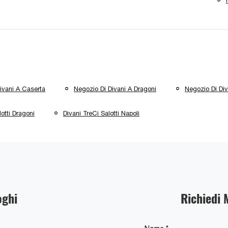
ivani A Caserta
Negozio Di Divani A Dragoni
Negozio Di Div
lotti Dragoni
Divani TreCi Salotti Napoli
oghi
Richiedi 