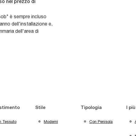
so nel prezzo di
"Bob" è sempre incluso
anno dell'installazione e,
mmaria dell'area di
stimento
Stile
Tipologia
I più
n Tessuto
Moderni
Con Penisola