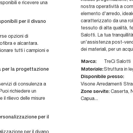
sponibili e ricevere una
nostra operatività a co
elemento d'arredo, ideale
caratterizzato da una rob
ponibili per il divano
tessuto di alta qualità, 
Salotti. La tua tranquill
rse opzioni di
un'assistenza post-vendit
rofibra e alcantara.
dei materiali, per un acq
onare tutti i campioni e
Marca:
TreCi Salotti
Materiale:
Struttura in l
a per la progettazione
Disponibile presso:
ervizi di consulenza a
Visone Arredamenti
Stra
Puoi richiedere un
Zone servite:
Caserta, Na
l rilievo delle misure
Capua...
ersonalizzazione per il
lizzazione per il divano