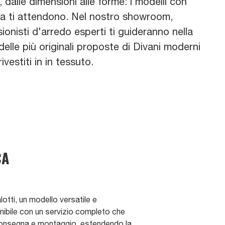
e, dalle dimensioni alle forme: i modelli con
la ti attendono. Nel nostro showroom,
ionisti d'arredo esperti ti guideranno nella
delle più originali proposte di Divani moderni
ivestiti in in tessuto.
CA
lotti, un modello versatile e
ibile con un servizio completo che
consegna e montaggio, estendendo la