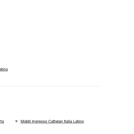
etino
rta
Mobili Ingresso Cattelan Italia Letino