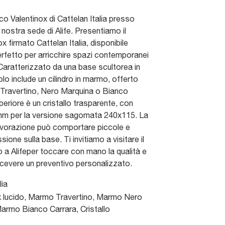
ico Valentinox di Cattelan Italia presso
nostra sede di Alife. Presentiamo il
x firmato Cattelan Italia, disponibile
rfetto per arricchire spazi contemporanei
 Caratterizzato da una base scultorea in
volo include un cilindro in marmo, offerto
ti Travertino, Nero Marquina o Bianco
periore è un cristallo trasparente, con
mm per la versione sagomata 240x115. La
 lavorazione può comportare piccole e
essione sulla base. Ti invitiamo a visitare il
 a Alifeper toccare con mano la qualità e
 ricevere un preventivo personalizzato.
lia
x lucido, Marmo Travertino, Marmo Nero
armo Bianco Carrara, Cristallo