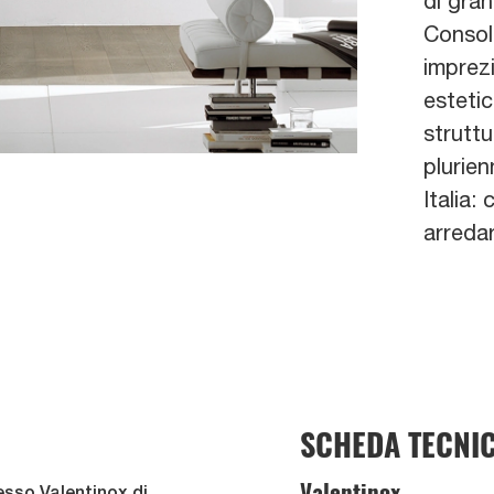
di gran
Consoll
imprezi
estetic
struttu
plurien
Italia:
arreda
SCHEDA TECNI
Valentinox
esso Valentinox di