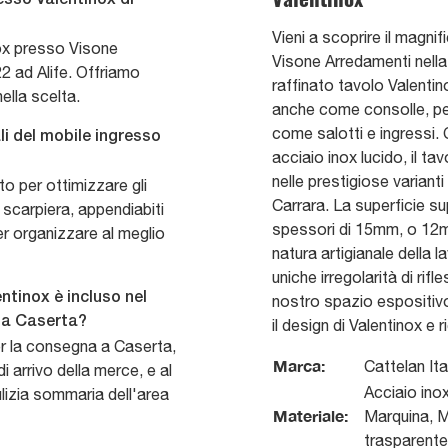
Vieni a scoprire il magnif
nox presso Visone
Visone Arredamenti nella 
2 ad Alife. Offriamo
raffinato tavolo Valentino
ella scelta.
anche come consolle, pe
come salotti e ingressi.
li del mobile ingresso
acciaio inox lucido, il ta
nelle prestigiose varian
to per ottimizzare gli
Carrara. La superficie su
 scarpiera, appendiabiti
spessori di 15mm, o 12
er organizzare al meglio
natura artigianale della
uniche irregolarità di rifl
ntinox è incluso nel
nostro spazio espositivo
 a Caserta?
il design di Valentinox e
er la consegna a Caserta,
Marca:
Cattelan Ita
i arrivo della merce, e al
Acciaio ino
lizia sommaria dell'area
Materiale:
Marquina, M
trasparente