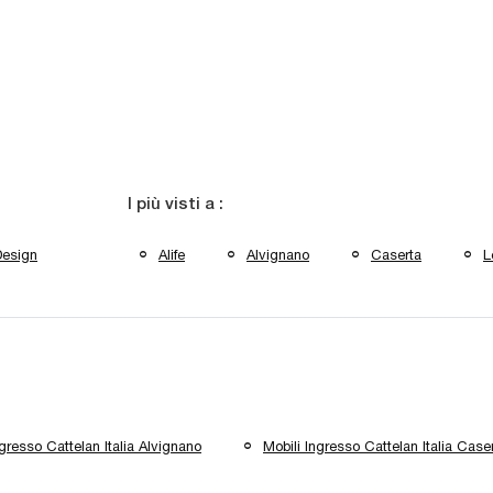
I più visti a :
Design
Alife
Alvignano
Caserta
L
ngresso Cattelan Italia Alvignano
Mobili Ingresso Cattelan Italia Case