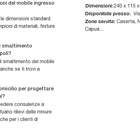
oni del mobile ingresso
Dimensioni:
240 x 115 
Disponibile presso:
Vi
 le dimensioni standard
Zone servite:
Caserta, Na
pioni di materiali, finiture
Capua...
di smaltimento
poli?
 di smaltimento del mobile
anche se ti trovi a
micilio per progettare
ni?
hiedere consulenze a
uano rilievi delle misure
he per i clienti di