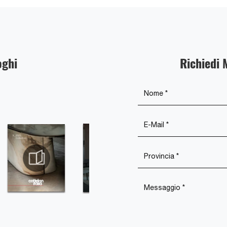
oghi
Richiedi 