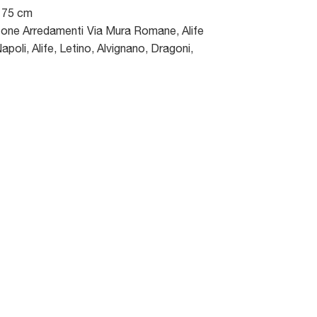
x 75 cm
sone Arredamenti
Via Mura Romane
,
Alife
poli, Alife, Letino, Alvignano, Dragoni,