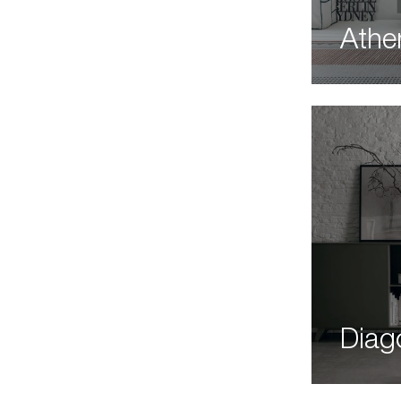
Athe
Diag