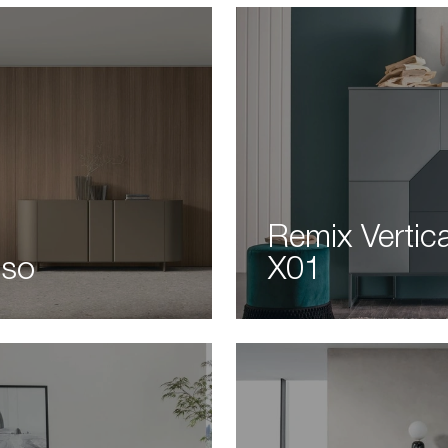
Remix Vertic
pso
X01