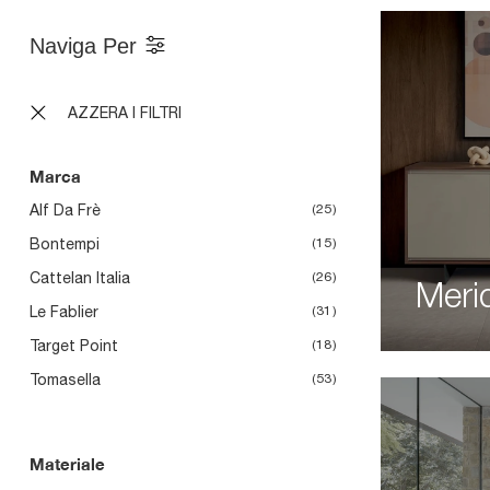
Naviga Per
AZZERA I FILTRI
Marca
Alf Da Frè
25
Bontempi
15
Cattelan Italia
26
Meri
Le Fablier
31
Target Point
18
Tomasella
53
Materiale