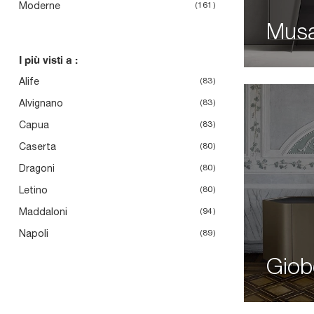
Moderne
161
Musa
I più visti a :
Alife
83
Alvignano
83
Capua
83
Caserta
80
Dragoni
80
Letino
80
Maddaloni
94
Napoli
89
Giob