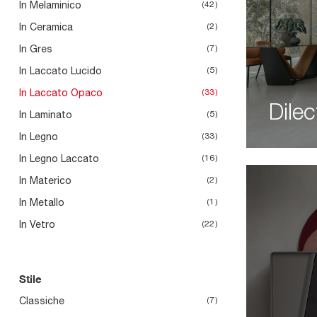
In Melaminico
42
In Ceramica
2
In Gres
7
In Laccato Lucido
5
In Laccato Opaco
33
Dile
In Laminato
5
In Legno
33
In Legno Laccato
16
In Materico
2
In Metallo
1
In Vetro
22
Stile
Classiche
7