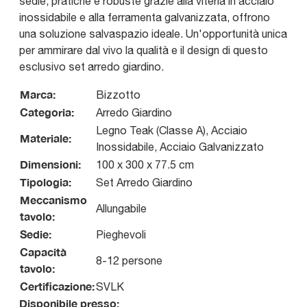
sedie, pratiche e robuste grazie alla viteria in acciaio
inossidabile e alla ferramenta galvanizzata, offrono
una soluzione salvaspazio ideale. Un'opportunità unica
per ammirare dal vivo la qualità e il design di questo
esclusivo set arredo giardino.
Marca:
Bizzotto
Categoria:
Arredo Giardino
Legno Teak (Classe A), Acciaio
Materiale:
Inossidabile, Acciaio Galvanizzato
Dimensioni:
100 x 300 x 77.5 cm
Tipologia:
Set Arredo Giardino
Meccanismo
Allungabile
tavolo:
Sedie:
Pieghevoli
Capacità
8-12 persone
tavolo:
Certificazione:
SVLK
Disponibile presso: