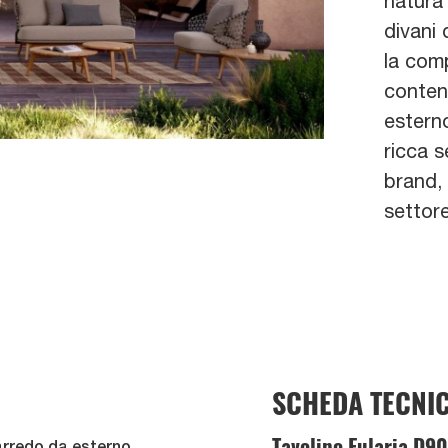
natura
divani 
la comp
conten
esterno
ricca s
brand, 
settore
SCHEDA TECNI
Tavolino Eularia D90
arredo da esterno