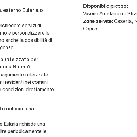
Disponibile presso:
a esterno Eularia o
Visone Arredamenti
Stra
Zone servite:
Caserta, Na
ichiedere servizi di
Capua...
rno e personalizzare le
o anche la possibilità di
igenze.
o rateizzato per
aria a Napoli?
i pagamento rateizzate
nti residenti nei comuni
le condizioni direttamente
to richiede una
 Eularia richiede una
lire periodicamente le