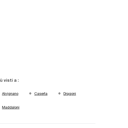
iù visti a :
Alvignano
Caserta
Dragoni
Maddaloni