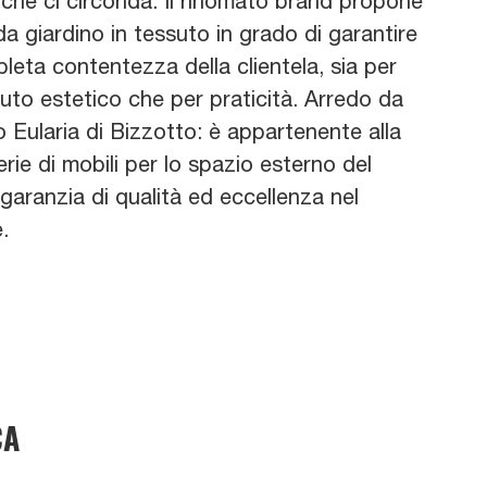
 che ci circonda. Il rinomato brand propone
da giardino in tessuto in grado di garantire
leta contentezza della clientela, sia per
uto estetico che per praticità. Arredo da
 Eularia di Bizzotto: è appartenente alla
erie di mobili per lo spazio esterno del
garanzia di qualità ed eccellenza nel
.
CA