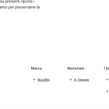
e presenti, riporre i
verno per preservarne la
Marca
Materiale
I p
Bizzotto
In Tessuto