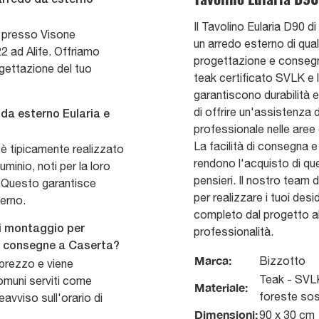
Il Tavolino Eularia D90 d
a presso Visone
un arredo esterno di qual
2 ad Alife. Offriamo
progettazione e consegna
gettazione del tuo
teak certificato SVLK e la
garantiscono durabilità e
di offrire un'assistenza 
da esterno Eularia e
professionale nelle aree d
La facilità di consegna e
 è tipicamente realizzato
rendono l'acquisto di qu
uminio, noti per la loro
pensieri. Il nostro team 
e. Questo garantisce
per realizzare i tuoi des
terno.
completo dal progetto al
di montaggio per
professionalità.
er consegne a Caserta?
Marca:
Bizzotto
l prezzo e viene
Teak - SVLK
omuni serviti come
Materiale:
foreste sost
eavviso sull'orario di
Dimensioni:
90 x 30 cm