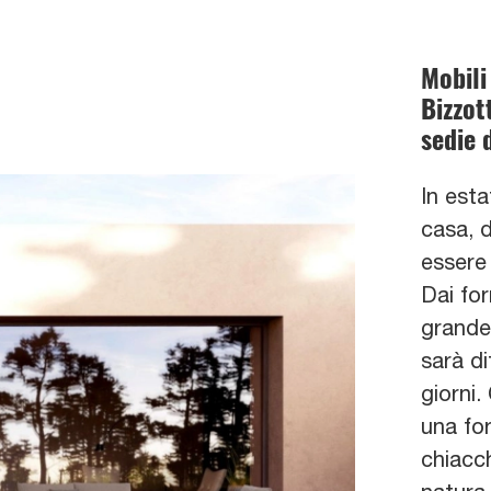
Mobili
Bizzot
sedie 
In esta
casa, d
essere 
Dai for
grande
sarà di
giorni.
una for
chiacch