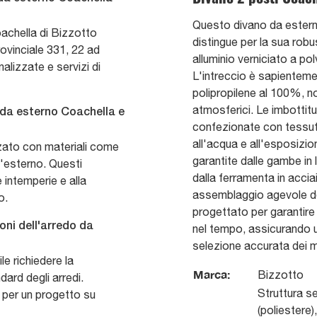
Questo divano da esterno
oachella di Bizzotto
distingue per la sua robus
ovinciale 331, 22 ad
alluminio verniciato a po
alizzate e servizi di
L'intreccio è sapientemen
polipropilene al 100%, no
atmosferici. Le imbottitu
 da esterno Coachella e
confezionate con tessut
all'acqua e all'esposizio
zzato con materiali come
garantite dalle gambe in
 l'esterno. Questi
dalla ferramenta in acci
 intemperie e alla
assemblaggio agevole d
o.
progettato per garantire 
oni dell'arredo da
nel tempo, assicurando u
selezione accurata dei ma
e richiedere la
Marca:
Bizzotto
ard degli arredi.
Struttura se
o per un progetto su
(poliestere)