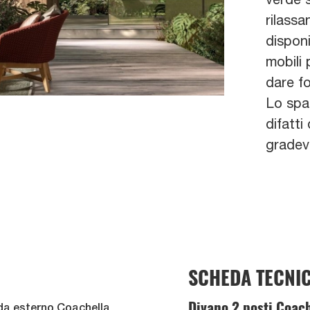
rilassa
disponi
mobili
dare fo
Lo spaz
difatti
gradev
SCHEDA TECNI
Divano 2 posti Coac
 da esterno Coachella