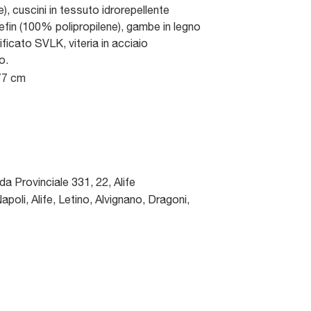
e), cuscini in tessuto idrorepellente
efin (100% polipropilene), gambe in legno
ificato SVLK, viteria in acciaio
o.
77 cm
da Provinciale 331, 22
,
Alife
poli, Alife, Letino, Alvignano, Dragoni,