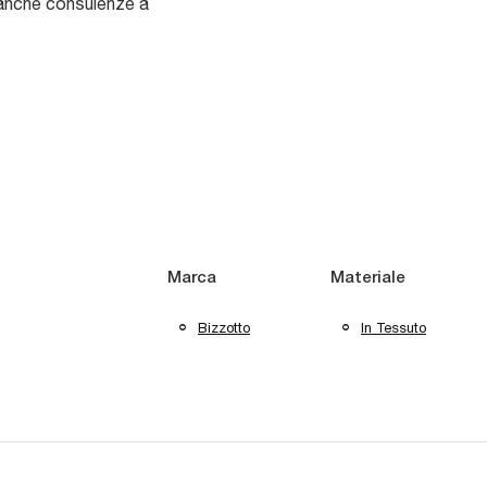
o anche consulenze a
Marca
Materiale
Bizzotto
In Tessuto