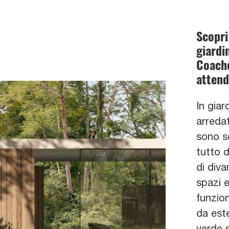
Scopri
giardi
Coache
atten
In giar
arreda
sono s
tutto d
di diva
spazi 
funzion
da este
verde s