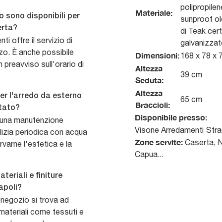
polipropilen
Materiale:
o sono disponibili per
sunproof ol
erta?
di Teak cert
ti offre il servizio di
galvanizzat
zo. È anche possibile
Dimensioni:
168 x 78 x 
 preavviso sull'orario di
Altezza
39 cm
Seduta:
Altezza
er l'arredo da esterno
65 cm
Braccioli:
tato?
Disponibile presso:
e una manutenzione
Visone Arredamenti
Stra
lizia periodica con acqua
Zone servite:
Caserta, Na
varne l'estetica e la
Capua...
teriali e finiture
apoli?
 negozio si trova ad
i materiali come tessuti e