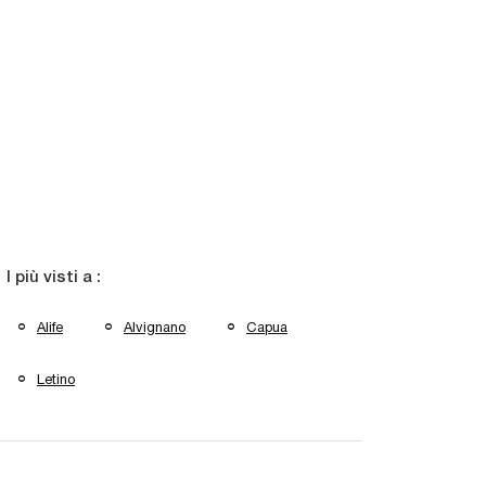
I più visti a :
Alife
Alvignano
Capua
Letino