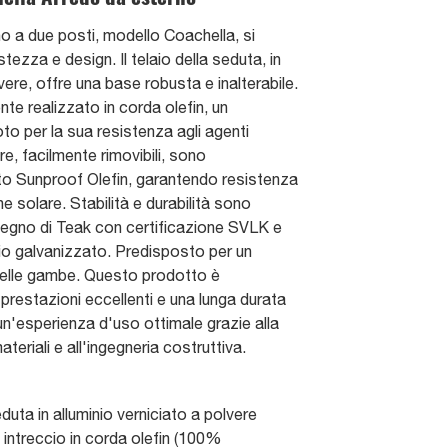
 a due posti, modello Coachella, si
tezza e design. Il telaio della seduta, in
lvere, offre una base robusta e inalterabile.
te realizzato in corda olefin, un
to per la sua resistenza agli agenti
re, facilmente rimovibili, sono
o Sunproof Olefin, garantendo resistenza
ne solare. Stabilità e durabilità sono
 legno di Teak con certificazione SVLK e
aio galvanizzato. Predisposto per un
elle gambe. Questo prodotto è
prestazioni eccellenti e una lunga durata
n'esperienza d'uso ottimale grazie alla
teriali e all'ingegneria costruttiva.
duta in alluminio verniciato a polvere
, intreccio in corda olefin (100%